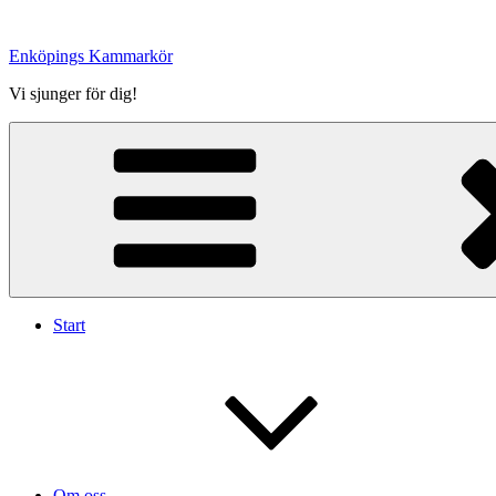
Hoppa
till
Enköpings Kammarkör
innehåll
Vi sjunger för dig!
Start
Om oss