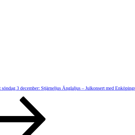
t söndag 3 december: Stjärneljus Änglaljus – Julkonsert med Enköpi