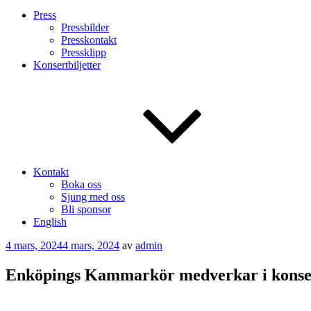
Press
Pressbilder
Presskontakt
Pressklipp
Konsertbiljetter
Kontakt
Boka oss
Sjung med oss
Bli sponsor
English
Publicerat
4 mars, 2024
4 mars, 2024
av
admin
Enköpings Kammarkör medverkar i konser