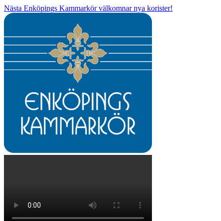
Nästa
Enköpings Kammarkör välkomnar nya korister!