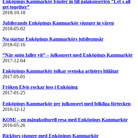
Enköpings Kammarkör bjuder in till galakonserten ”Let´s all
get together”
2018-10-18
Jubilerande Enköpings Kammarkör sjunger in våren
2018-05-02
Nu startar Enköpings Kammarkörs jubileumsår
2018-02-16
”När snön faller vit” – julkonsert med Enköpings Kammarkör
2017-12-04
Enköpings Kammarkör tolkar svenska artisters hitlåtar
2017-05-01
Fröken Elvis rockar loss i Enköping
2017-01-25
Enköpings Kammarkör ger julkonsert med folkliga förtecken
2016-12-12
KOM! – en mångkulturell resa med Enköpings Kammarkör
2016-05-26
Rickfors sjunger med Enköpings Kammarkör