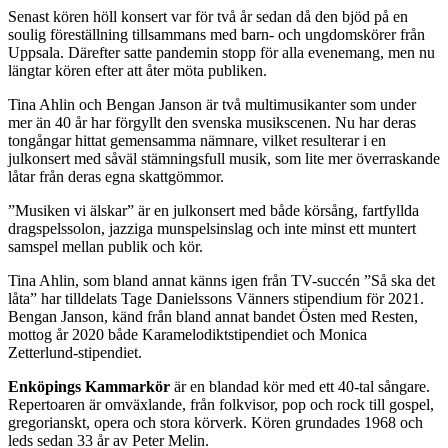
Senast kören höll konsert var för två år sedan då den bjöd på en
soulig föreställning tillsammans med barn- och ungdomskörer från
Uppsala. Därefter satte pandemin stopp för alla evenemang, men nu
längtar kören efter att åter möta publiken.
Tina Ahlin och Bengan Janson är två multimusikanter som under
mer än 40 år har förgyllt den svenska musikscenen. Nu har deras
tongångar hittat gemensamma nämnare, vilket resulterar i en
julkonsert med såväl stämningsfull musik, som lite mer överraskande
låtar från deras egna skattgömmor.
”Musiken vi älskar” är en julkonsert med både körsång, fartfyllda
dragspelssolon, jazziga munspelsinslag och inte minst ett muntert
samspel mellan publik och kör.
Tina Ahlin, som bland annat känns igen från TV-succén ”Så ska det
låta” har tilldelats Tage Danielssons Vänners stipendium för 2021.
Bengan Janson, känd från bland annat bandet Östen med Resten,
mottog år 2020 både Karamelodiktstipendiet och Monica
Zetterlund-stipendiet.
Enköpings Kammarkör
är en blandad kör med ett 40-tal sångare.
Repertoaren är omväxlande, från folkvisor, pop och rock till gospel,
gregorianskt, opera och stora körverk. Kören grundades 1968 och
leds sedan 33 år av Peter Melin.