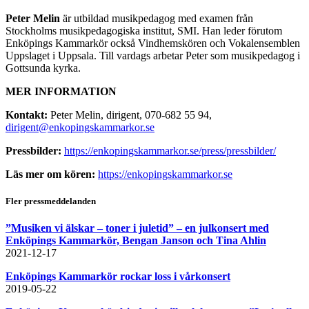
Peter Melin
är utbildad musikpedagog med examen från
Stockholms musikpedagogiska institut, SMI. Han leder förutom
Enköpings Kammarkör också Vindhemskören och Vokalensemblen
Uppslaget i Uppsala. Till vardags arbetar Peter som musikpedagog i
Gottsunda kyrka.
MER INFORMATION
Kontakt:
Peter Melin, dirigent, 070-682 55 94,
dirigent@enkopingskammarkor.se
Pressbilder:
https://enkopingskammarkor.se/press/pressbilder/
Läs mer om kören:
https://enkopingskammarkor.se
Fler pressmeddelanden
”Musiken vi älskar – toner i juletid” – en julkonsert med
Enköpings Kammarkör, Bengan Janson och Tina Ahlin
2021-12-17
Enköpings Kammarkör rockar loss i vårkonsert
2019-05-22