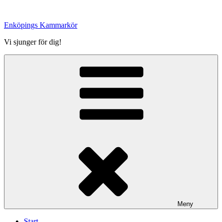
Hoppa
till
Enköpings Kammarkör
innehåll
Vi sjunger för dig!
Meny
Start