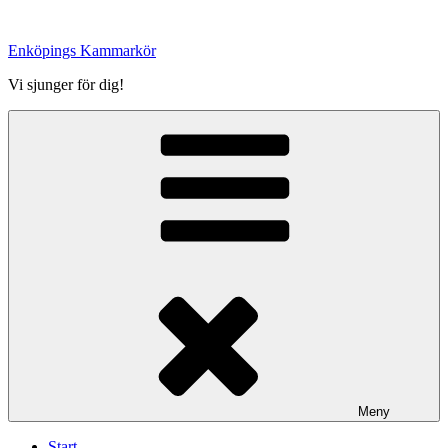
Hoppa
till
Enköpings Kammarkör
innehåll
Vi sjunger för dig!
Meny
Start