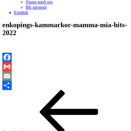
Sjung med oss
Bli sponsor
English
enkopings-kammarkor-mamma-mia-hits-
2022
Facebook
Gmail
Email
Inläggsnavigering
Föregående
Dela
inlägg