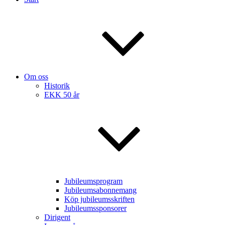
Om oss
Historik
EKK 50 år
Jubileumsprogram
Jubileumsabonnemang
Köp jubileumsskriften
Jubileumssponsorer
Dirigent