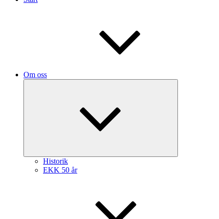
Om oss
Expandera
undermeny
Historik
EKK 50 år