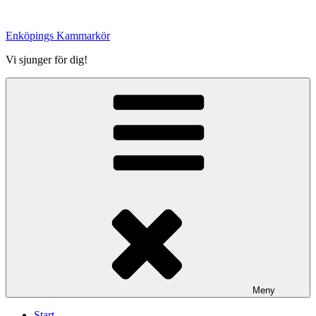
Hoppa
till
Enköpings Kammarkör
innehåll
Vi sjunger för dig!
Meny
Start