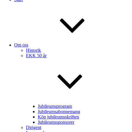
Om oss
Historik
EKK 50 år
Jubileumsprogram
Jubileumsabonnemang
Köp jubileumsskriften
Jubileumssponsorer
Dirigent