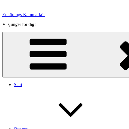
Hoppa
till
Enköpings Kammarkör
innehåll
Vi sjunger för dig!
Start
Om oss