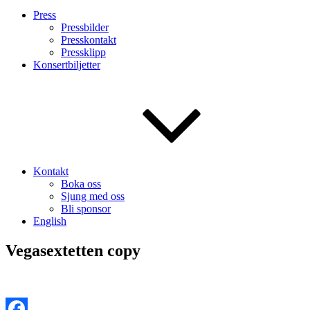
Press
Pressbilder
Presskontakt
Pressklipp
Konsertbiljetter
Kontakt
Boka oss
Sjung med oss
Bli sponsor
English
Vegasextetten copy