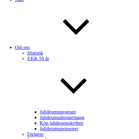
Om oss
Historik
EKK 50 år
Jubileumsprogram
Jubileumsabonnemang
Köp jubileumsskriften
Jubileumssponsorer
Dirigent