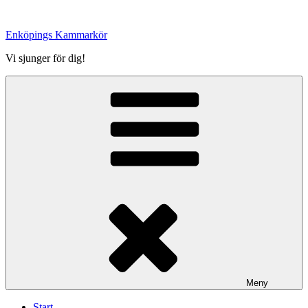
Hoppa
till
Enköpings Kammarkör
innehåll
Vi sjunger för dig!
Meny
Start