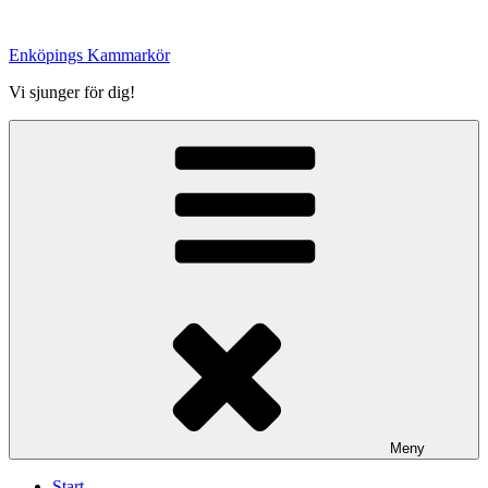
Hoppa
till
Enköpings Kammarkör
innehåll
Vi sjunger för dig!
Meny
Start