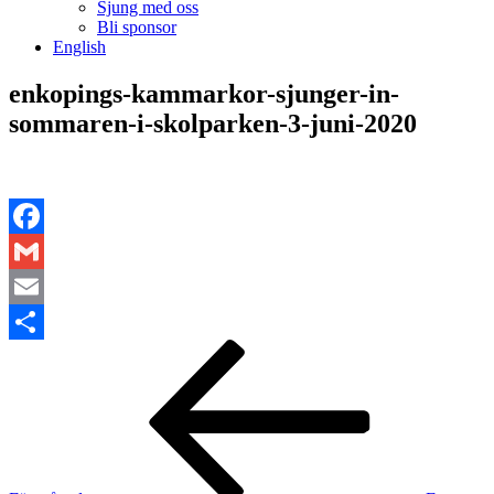
Sjung med oss
Bli sponsor
English
enkopings-kammarkor-sjunger-in-
sommaren-i-skolparken-3-juni-2020
Facebook
Gmail
Email
Inläggsnavigering
Föregående
Dela
inlägg