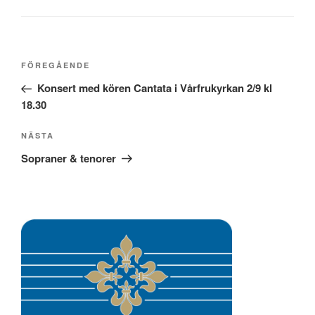
o
l
a
k
Inläggsnavigering
Föregående
FÖREGÅENDE
inlägg
Konsert med kören Cantata i Vårfrukyrkan 2/9 kl
18.30
Nästa
NÄSTA
inlägg
Sopraner & tenorer