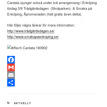
Cantata sjunger också under två arrangemang i Enköping
lördag 3/9 Trädgårdsdagen (Skolparken) & Smaka på
Enköping, Åpromenaden (helt gratis även detta).
Här följer några länkar för mera information:
http://www.trädgårdsdagen.se/
http://www.smakapaenkoping.se/
F
a
G
c
m
E
e
a
m
D
b
i
a
e
KATEGORIER
AKTUELLT
o
l
i
l