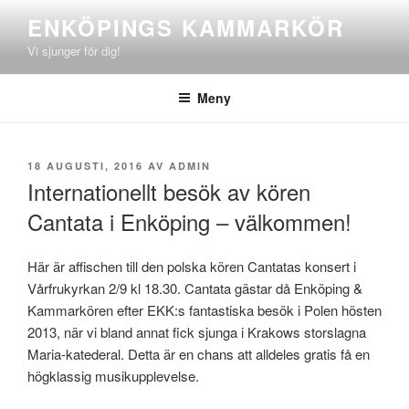
Hoppa
ENKÖPINGS KAMMARKÖR
till
Vi sjunger för dig!
innehåll
Meny
PUBLICERAT
18 AUGUSTI, 2016
AV
ADMIN
Internationellt besök av kören
Cantata i Enköping – välkommen!
Här är affischen till den polska kören Cantatas konsert i
Vårfrukyrkan 2/9 kl 18.30. Cantata gästar då Enköping &
Kammarkören efter EKK:s fantastiska besök i Polen hösten
2013, när vi bland annat fick sjunga i Krakows storslagna
Maria-katederal. Detta är en chans att alldeles gratis få en
högklassig musikupplevelse.