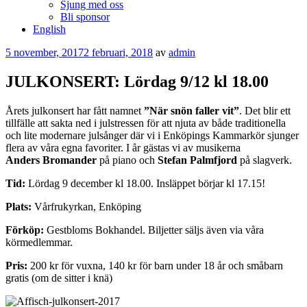
Sjung med oss
Bli sponsor
English
Publicerat
5 november, 2017
2 februari, 2018
av
admin
JULKONSERT: Lördag 9/12 kl 18.00
Årets julkonsert har fått namnet
”När snön faller vit”
. Det blir ett
tillfälle att sakta ned i julstressen för att njuta av både traditionella
och lite modernare julsånger där vi i Enköpings Kammarkör sjunger
flera av våra egna favoriter. I år gästas vi av musikerna
Anders Bromander
på piano och
Stefan Palmfjord
på slagverk.
Tid:
Lördag 9 december kl 18.00. Insläppet börjar kl 17.15!
Plats:
Vårfrukyrkan, Enköping
Förköp:
Gestbloms Bokhandel. Biljetter säljs även via våra
körmedlemmar.
Pris:
200 kr för vuxna, 140 kr för barn under 18 år och småbarn
gratis (om de sitter i knä)