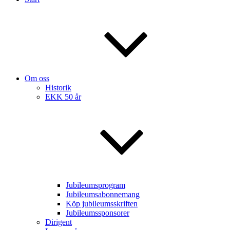
Om oss
Historik
EKK 50 år
Jubileumsprogram
Jubileumsabonnemang
Köp jubileumsskriften
Jubileumssponsorer
Dirigent