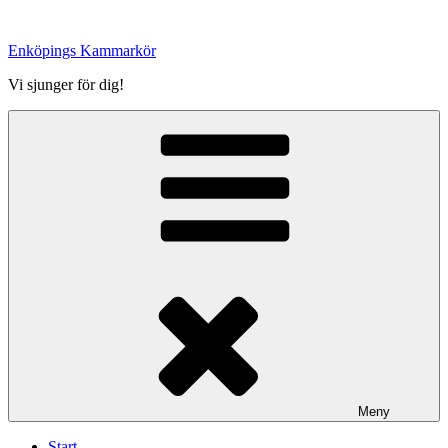
Hoppa
till
Enköpings Kammarkör
innehåll
Vi sjunger för dig!
Meny
Start