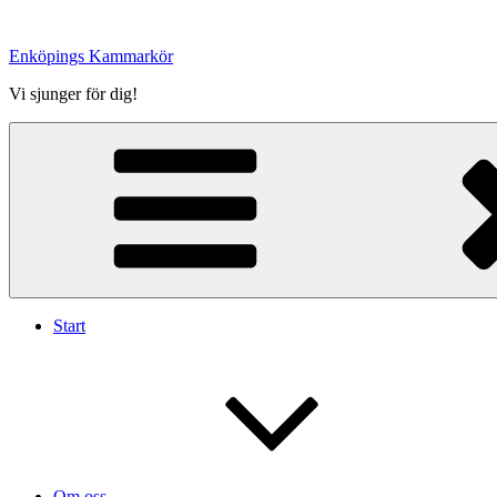
Hoppa
till
Enköpings Kammarkör
innehåll
Vi sjunger för dig!
Start
Om oss