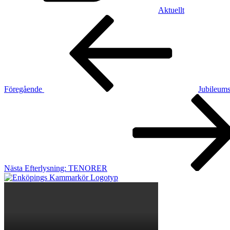
Aktuellt
Inläggsnavigering
Föregående
inlägg
Föregående
Jubileums
Nästa
inlägg
Nästa
Efterlysning: TENORER