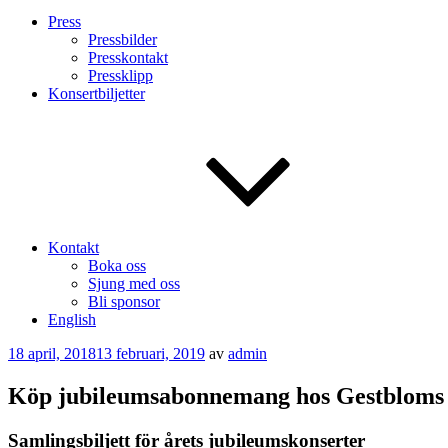
Press
Pressbilder
Presskontakt
Pressklipp
Konsertbiljetter
Kontakt
Boka oss
Sjung med oss
Bli sponsor
English
Publicerat
18 april, 2018
13 februari, 2019
av
admin
Köp jubileumsabonnemang hos Gestbloms
Samlingsbiljett för årets jubileumskonserter