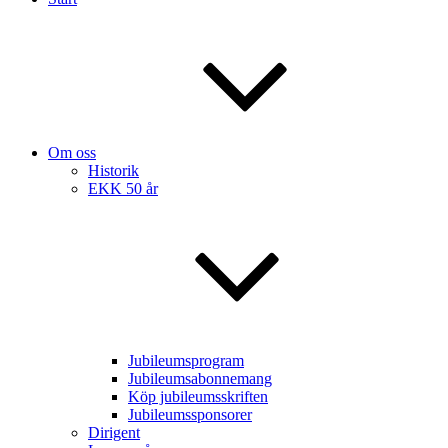
Om oss
Historik
EKK 50 år
Jubileumsprogram
Jubileumsabonnemang
Köp jubileumsskriften
Jubileumssponsorer
Dirigent