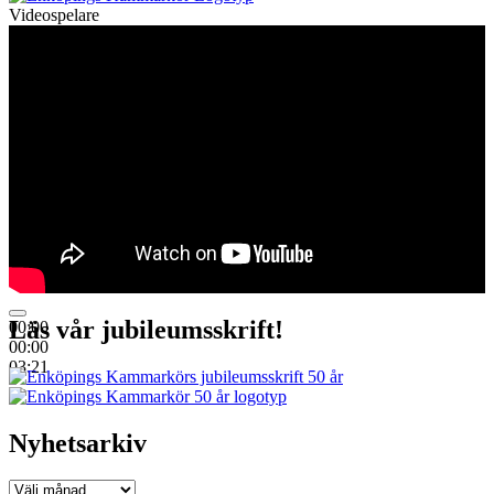
Videospelare
Läs vår jubileumsskrift!
00:00
00:00
03:21
Nyhetsarkiv
Nyhetsarkiv