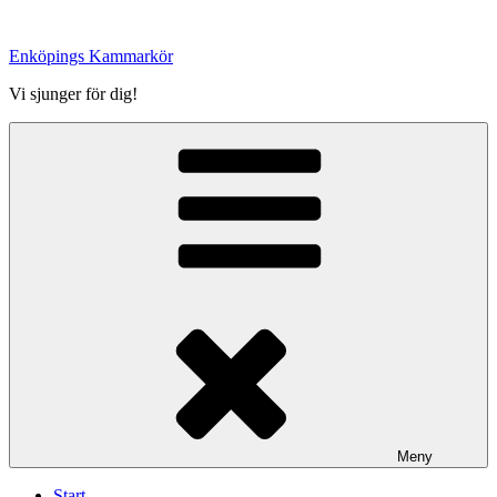
Hoppa
till
Enköpings Kammarkör
innehåll
Vi sjunger för dig!
Meny
Start