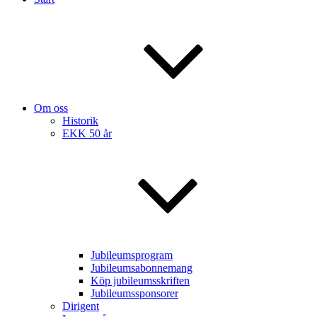
Om oss
Historik
EKK 50 år
Jubileumsprogram
Jubileumsabonnemang
Köp jubileumsskriften
Jubileumssponsorer
Dirigent