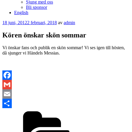
Sjung med oss
Bli sponsor
English
Publicerat
18 juni, 2012
2 februari, 2018
av
admin
Kören önskar skön sommar
Vi önskar fans och publik en skön sommar! Vi ses igen till hösten,
då sjunger vi Händels Messias.
Facebook
Gmail
Email
Kategorier
Dela