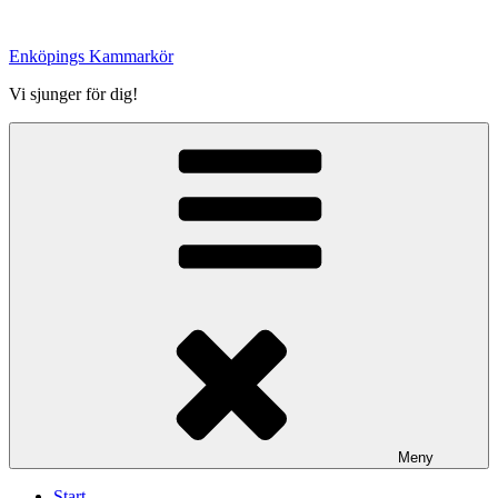
Hoppa
till
Enköpings Kammarkör
innehåll
Vi sjunger för dig!
Meny
Start