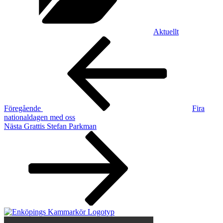
Aktuellt
Inläggsnavigering
Föregående
inlägg
Föregående
Fira
nationaldagen med oss
Nästa
Nästa
Grattis Stefan Parkman
inlägg